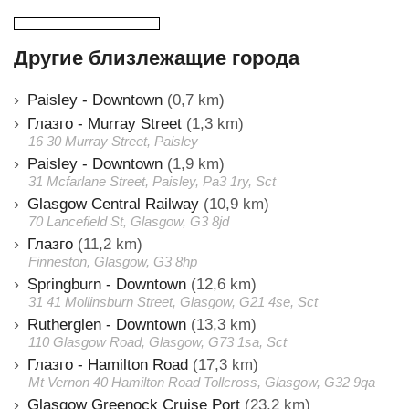
Другие близлежащие города
Paisley - Downtown
(0,7 km)
Глазго - Murray Street
(1,3 km)
16 30 Murray Street, Paisley
Paisley - Downtown
(1,9 km)
31 Mcfarlane Street, Paisley, Pa3 1ry, Sct
Glasgow Central Railway
(10,9 km)
70 Lancefield St, Glasgow, G3 8jd
Глазго
(11,2 km)
Finneston, Glasgow, G3 8hp
Springburn - Downtown
(12,6 km)
31 41 Mollinsburn Street, Glasgow, G21 4se, Sct
Rutherglen - Downtown
(13,3 km)
110 Glasgow Road, Glasgow, G73 1sa, Sct
Глазго - Hamilton Road
(17,3 km)
Mt Vernon 40 Hamilton Road Tollcross, Glasgow, G32 9qa
Glasgow Greenock Cruise Port
(23,2 km)