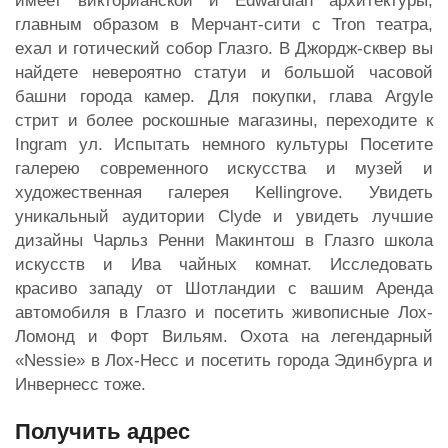
имеет викторианской и Edwardian архитектуры,
главным образом в Мерчант-сити с Tron театра,
ехал и готический собор Глазго. В Джордж-сквер вы
найдете невероятно статуи и большой часовой
башни города камер. Для покупки, глава Argyle
стрит и более роскошные магазины, переходите к
Ingram ул. Испытать немного культуры Посетите
галерею современного искусства и музей и
художественная галерея Kellingrove. Увидеть
уникальный аудитории Clyde и увидеть лучшие
дизайны Чарльз Ренни Макинтош в Глазго школа
искусств и Ива чайных комнат. Исследовать
красиво западу от Шотландии с вашим Аренда
автомобиля в Глазго и посетить живописные Лох-
Ломонд и Форт Вильям. Охота на легендарный
«Nessie» в Лох-Несс и посетить города Эдинбурга и
Инвернесс тоже.
Получить адрес