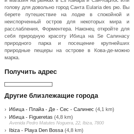
и магазин на рынках в Es Канара и Сан-Карлос или
голову для довольно город Санта Eularia des рю. Вы
берете путешествие на лодке в спокойной и
неиспорченный остров для некоторых мира и
расслабления, Форментера. Наконец откройте для
себя природную красоту Ибица на Se Салинасу
природного парка и посещение крупнейших
природные пещеры на острове в Кова-де-можно
марка.
Получить адрес
Другие близлежащие города
Ибица - Плайа - Де - Сес - Салинес
(4,1 km)
Ибица - Figueretas
(4,8 km)
Avenida Pedro Matutes Noguera, 22, Ibiza, 7800
Ibiza - Playa Den Bossa
(4,8 km)