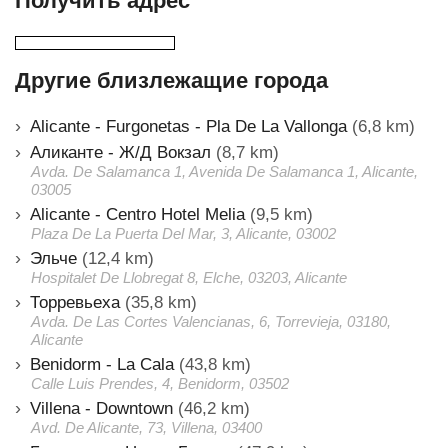
Получить адрес
Другие близлежащие города
Alicante - Furgonetas - Pla De La Vallonga
(6,8 km)
Аликанте - Ж/Д Вокзал
(8,7 km)
Avda. De Salamanca 1, Avenida De Salamanca 1, Alicante,
03005
Alicante - Centro Hotel Melia
(9,5 km)
Plaza De La Puerta Del Mar, 3, Alicante, 03002
Эльче
(12,4 km)
Hospitalet De Llobregat 8, Elche, 03203, Alicante
Торревьеха
(35,8 km)
Avda. De Las Cortes Valencianas, 6, Torrevieja, 03180,
Alicante
Benidorm - La Cala
(43,8 km)
Calle Luis Prendes, 4, Benidorm, 03502
Villena - Downtown
(46,2 km)
Avd. De Alicante, 73, Villena, 03400