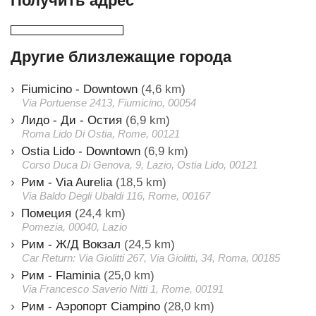
Получить адрес
Другие близлежащие города
Fiumicino - Downtown
(4,6 km)
Via Portuense 2413, Fiumicino, 00054
Лидо - Ди - Остия
(6,9 km)
Roma Lido Di Ostia, Rome, 00121
Ostia Lido - Downtown
(6,9 km)
Corso Duca Di Genova, 9, Lazio, Ostia Lido, 00121
Рим - Via Aurelia
(18,5 km)
Via Baldo Degli Ubaldi 116, Rome, 00167
Помеция
(24,4 km)
Pomezia, 00040, Lazio
Рим - Ж/Д Вокзал
(24,5 km)
Car Return: Via Giolitti 267, Via Giolitti, 34, Roma, 00185
Рим - Flaminia
(25,0 km)
Via Francesco Saverio Nitti 1, Rome, 00191
Рим - Аэропорт Ciampino
(28,0 km)