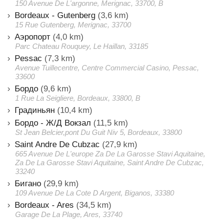
150 Avenue De L'argonne, Merignac, 33700, B
Bordeaux - Gutenberg
(3,6 km)
15 Rue Gutenberg, Merignac, 33700
Аэропорт
(4,0 km)
Parc Chateau Rouquey, Le Haillan, 33185
Pessac
(7,3 km)
Avenue Tuillecentre, Centre Commercial Casino, Pessac,
33600
Бордо
(9,6 km)
1 Rue La Seigliere, Bordeaux, 33800, B
Градиньян
(10,4 km)
Бордо - Ж/Д Вокзал
(11,5 km)
St Jean Belcier,pont Du Guit Niv 5, Bordeaux, 33800
Saint Andre De Cubzac
(27,9 km)
665 Avenue De L'europe Za De La Garosse Stavi Aquitaine,
Za De La Garosse Stavi Aquitaine, Saint Andre De Cubzac,
33240
Бигано
(29,9 km)
109 Avenue De La Cote D Argent, Biganos, 33380
Bordeaux - Ares
(34,5 km)
Garage De La Plage, Ares, 33740