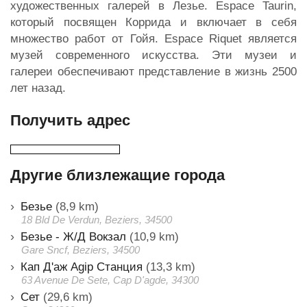
художественных галерей в Лезье. Espace Taurin,
который посвящен Коррида и включает в себя
множество работ от Гойя. Espace Riquet является
музей современного искусства. Эти музеи и
галереи обеспечивают представление в жизнь 2500
лет назад.
Получить адрес
Другие близлежащие города
Безье
(8,9 km)
18 Bld De Verdun, Beziers, 34500
Безье - Ж/Д Вокзал
(10,9 km)
Gare Sncf, Beziers, 34500
Кап Д'аж Agip Станция
(13,3 km)
63 Avenue De Sete, Cap D'agde, 34300
Сет
(29,6 km)